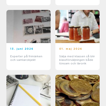
13. juni 2026
01. maj 2026
Experter på frimärken
Sälja med klassen så blir
och samlarobjekt
klassförsäljningen både
lönsam och lärorik