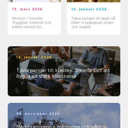
13. mars 2026
14. januari 2026
Revisor i Sorsele:
Tjäna pengar till laget så
Trygghet, kontroll och
fyller ni lagkassan smart
bättre beslut för
och snabbt
företaget
12. januari 2026
Tjäna pengar till klassen: Smarta sätt att
bygga en stark klasskassa
05. december 2025
Membranpump – mångsidig och pålitlig