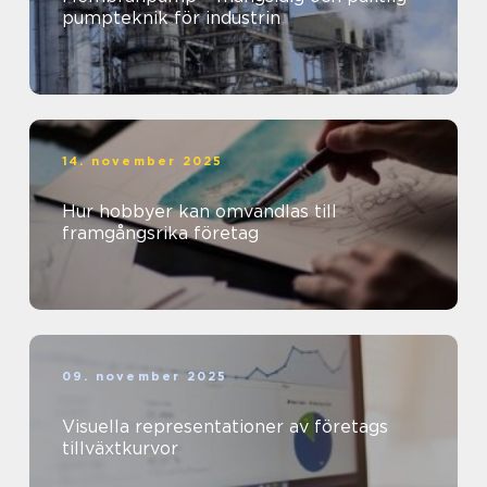
pumpteknik för industrin
14. november 2025
Hur hobbyer kan omvandlas till
framgångsrika företag
09. november 2025
Visuella representationer av företags
tillväxtkurvor