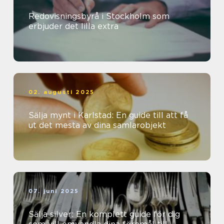
Redovisningsbyrå i Stockholm som
erbjuder det lilla extra
02. augusti 2025
Sälja mynt i Karlstad: En guide till att få
ut det mesta av dina samlarobjekt
07. juni 2025
Sälja silver: En komplett guide för dig