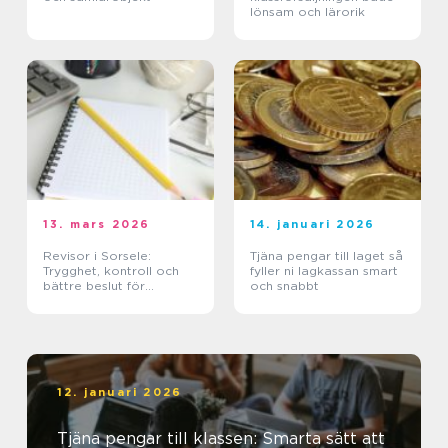
lönsam och lärorik
13. mars 2026
14. januari 2026
Revisor i Sorsele:
Tjäna pengar till laget så
Trygghet, kontroll och
fyller ni lagkassan smart
bättre beslut för
och snabbt
företaget
12. januari 2026
Tjäna pengar till klassen: Smarta sätt att