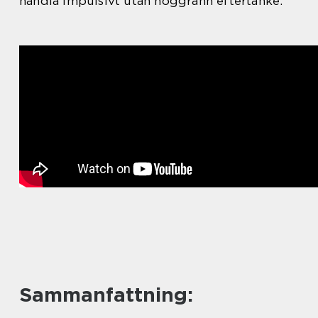
handla impulsivt utan noggrann eftertanke.
Sammanfattning: