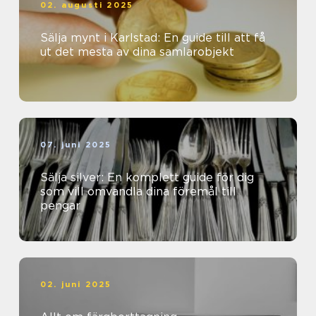
02. augusti 2025
Sälja mynt i Karlstad: En guide till att få
ut det mesta av dina samlarobjekt
07. juni 2025
Sälja silver: En komplett guide för dig
som vill omvandla dina föremål till
pengar
02. juni 2025