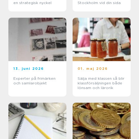
en strategisk nyckel
Stockholm vid din sida
13. juni 2026
01. maj 2026
Experter på frimärken
Sälja med klassen så blir
och samlarobjekt
klassförsäljningen både
lönsam och lärorik