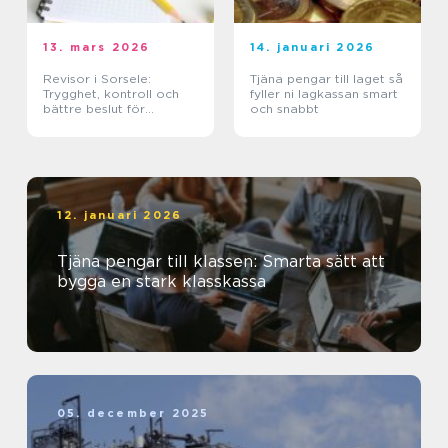
13. mars 2026
14. januari 2026
Revisor i Sorsele:
Tjäna pengar till laget så
Trygghet, kontroll och
fyller ni lagkassan smart
bättre beslut för
och snabbt
företaget
12. januari 2026
Tjäna pengar till klassen: Smarta sätt att
bygga en stark klasskassa
05. december 2025