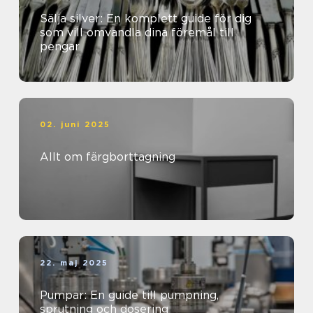
Sälja silver: En komplett guide för dig
som vill omvandla dina föremål till
pengar
02. juni 2025
Allt om färgborttagning
22. maj 2025
Pumpar: En guide till pumpning,
sprutning och dosering