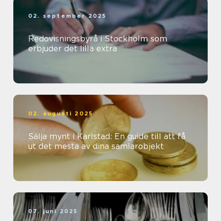
02. september 2025
Redovisningsbyrå i Stockholm som
erbjuder det lilla extra
02. augusti 2025
Sälja mynt i Karlstad: En guide till att få
ut det mesta av dina samlarobjekt
07. juni 2025