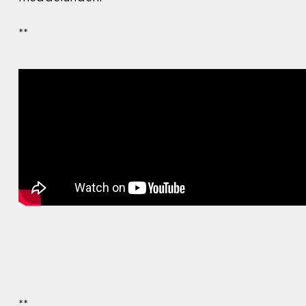
**
**