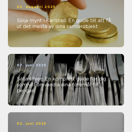
02. augusti 2025
Sälja mynt i Karlstad: En guide till att få
ut det mesta av dina samlarobjekt
07. juni 2025
Sälja silver: En komplett guide för dig
som vill omvandla dina föremål till
pengar
02. juni 2025