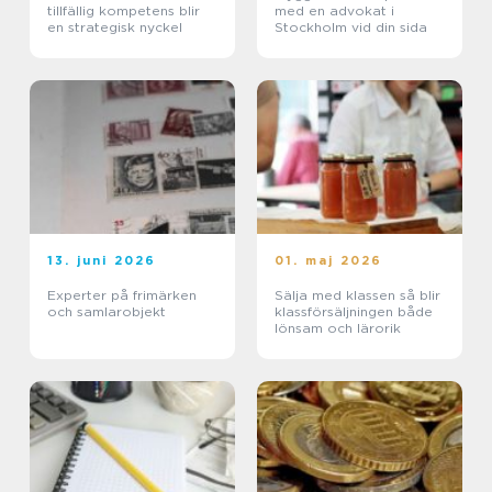
tillfällig kompetens blir
med en advokat i
en strategisk nyckel
Stockholm vid din sida
13. juni 2026
01. maj 2026
Experter på frimärken
Sälja med klassen så blir
och samlarobjekt
klassförsäljningen både
lönsam och lärorik