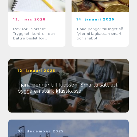
13. mars 2026
14. januari 2026
Revisor i Sorsele:
Tjäna pengar till laget så
Trygghet, kontroll och
fyller ni lagkassan smart
bättre beslut för
och snabbt
företaget
12. januari 2026
Tjäna pengar till klassen: Smarta sätt att
bygga en stark klasskassa
05. december 2025