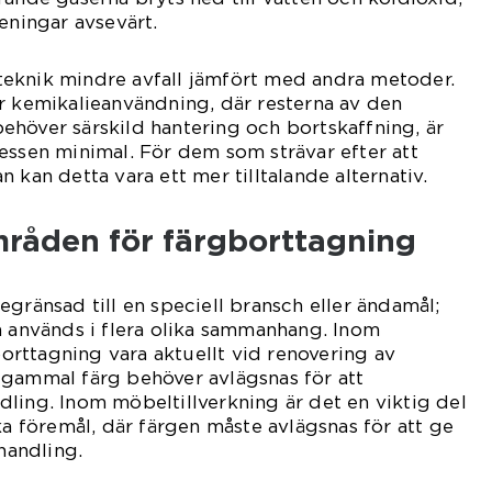
eningar avsevärt.
eknik mindre avfall jämfört med andra metoder.
r kemikalieanvändning, där resterna av den
höver särskild hantering och bortskaffning, är
essen minimal. För dem som strävar efter att
 kan detta vara ett mer tilltalande alternativ.
råden för färgborttagning
egränsad till en speciell bransch eller ändamål;
h används i flera olika sammanhang. Inom
rttagning vara aktuellt vid renovering av
 gammal färg behöver avlägsnas för att
ling. Inom möbeltillverkning är det en viktig del
ka föremål, där färgen måste avlägsnas för att ge
ehandling.