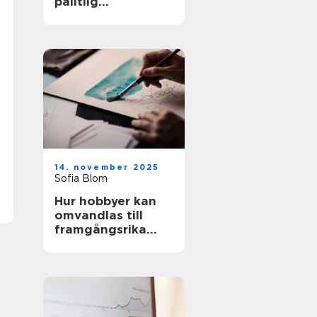
pålitlig
pumpteknik för
industrin
14. november 2025
Sofia Blom
Hur hobbyer kan
omvandlas till
framgångsrika
företag