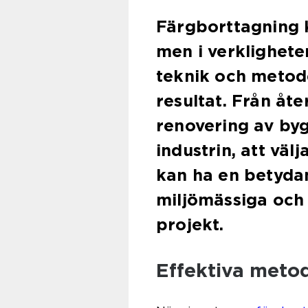
Färgborttagning k
men i verklighete
teknik och metoder
resultat. Från åt
renovering av byg
industrin, att väl
kan ha en betyda
miljömässiga och
projekt.
Effektiva metod