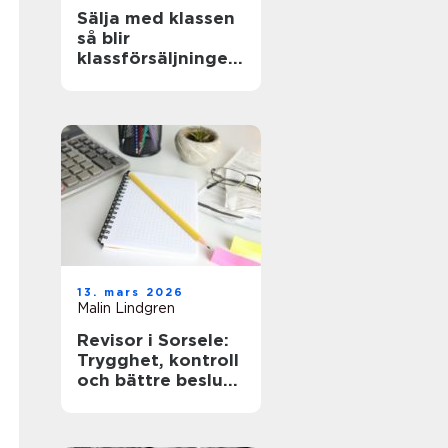
Sälja med klassen
så blir
klassförsäljningen
både lönsam och
lärorik
13. mars 2026
Malin Lindgren
Revisor i Sorsele:
Trygghet, kontroll
och bättre beslut
för företaget