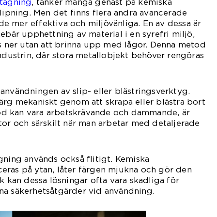
ttagning
, tänker många genast på kemiska
slipning. Men det finns flera andra avancerade
 mer effektiva och miljövänliga. En av dessa är
ebär upphettning av material i en syrefri miljö,
ts ner utan att brinna upp med lågor. Denna metod
industrin, där stora metallobjekt behöver rengöras
användningen av slip- eller blästringsverktyg.
ärg mekaniskt genom att skrapa eller blästra bort
d kan vara arbetskrävande och dammande, är
tor och särskilt när man arbetar med detaljerade
gning används också flitigt. Kemiska
eras på ytan, låter färgen mjukna och gör den
k kan dessa lösningar ofta vara skadliga för
na säkerhetsåtgärder vid användning.