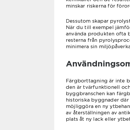
minskar riskerna för föror
Dessutom skapar pyrolyst
När du till exempel jämfö
använda produkten ofta be
resterna från pyrolysproc
minimera sin miljöpåverkan
Användningsom
Färgborttagning är inte b
den är tvärfunktionell oc
byggbranschen kan färgbo
historiska byggnader där
möjliggöra en ny ytbehand
av återställningen av anti
plats åt ny lack eller ytb