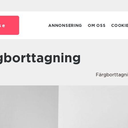
se
ANNONSERING
OM OSS
COOKI
rgborttagning
Färgborttagn