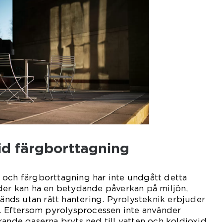
id färgborttagning
 och färgborttagning har inte undgått detta
der kan ha en betydande påverkan på miljön,
vänds utan rätt hantering. Pyrolysteknik erbjuder
g. Eftersom pyrolysprocessen inte använder
rande gaserna bryts ned till vatten och koldioxid,