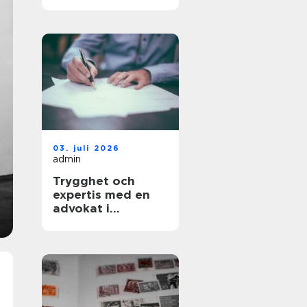
kompetens blir en
strategisk nyckel
03. juli 2026
admin
Trygghet och
expertis med en
advokat i
Stockholm vid din
sida