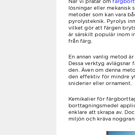
När vi pratar om
färgbor
lösningar eller mekanisk 
metoder som kan vara både
pyrolysteknik. Pyrolys inn
vilket gör att färgen bry
är särskilt populär inom 
från färg.
En annan vanlig metod är 
Dessa verktyg avlägsnar f
den. Även om denna meto
den effektiv för mindre y
sniderier eller ornament.
Kemikalier för färgbortta
borttagningsmedel applic
enklare att skrapa av. Doc
miljön och kräva noggran