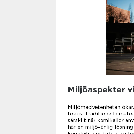
Miljöaspekter v
Miljömedvetenheten ökar,
fokus. Traditionella meto
särskilt när kemikalier an
här en miljövänlig lösnin
kemikalier och de resulte