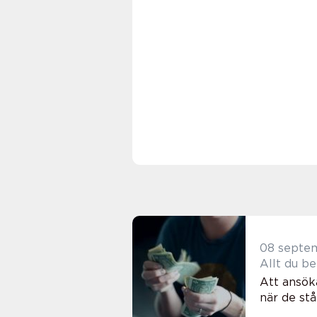
08 septe
Allt du b
Att ansöka
när de stå