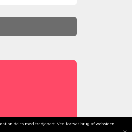
g
s
ormation deles med tredjepart. Ved fortsat brug af websiden