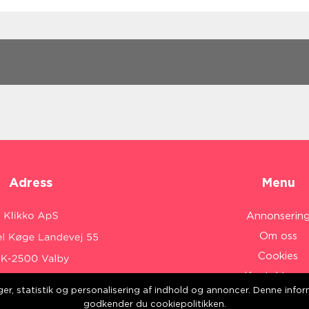
Adress
Menu
Annonserin
Om oss
Cookies
Kontakta os
inger, statistik og personalisering af indhold og annoncer. Denne inf
Sitemap
:
www.klikko.dk/
godkender du cookiepolitikken.