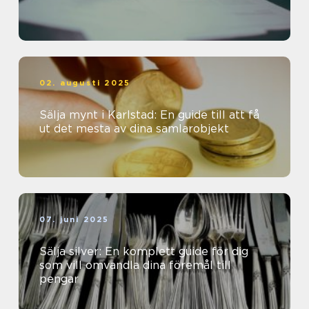
02. augusti 2025
Sälja mynt i Karlstad: En guide till att få
ut det mesta av dina samlarobjekt
07. juni 2025
Sälja silver: En komplett guide för dig
som vill omvandla dina föremål till
pengar