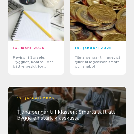
13. mars 2026
14. januari 2026
Revisor i Sorsele:
Tjäna pengar till laget så
Trygghet, kontroll och
fyller ni lagkassan smart
bättre beslut för
och snabbt
företaget
12. januari 2026
Tjäna pengar till klassen: Smarta sätt att
bygga en stark klasskassa