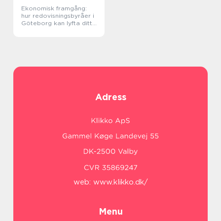
Ekonomisk framgång:
hur redovisningsbyråer i
Göteborg kan lyfta ditt
företag
Adress
web:
www.klikko.dk/
Menu