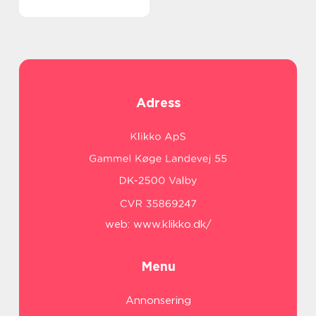
Adress
web:
www.klikko.dk/
Menu
Annonsering