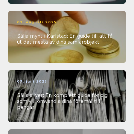
02. augusti 2025
Sälja mynt i Karlstad: En guide till att få
ut det mesta av dina samlarobjekt
07. juni 2025
Sälja silver: En komplett guide för dig
som vill omvandla dina föremål till
pengar