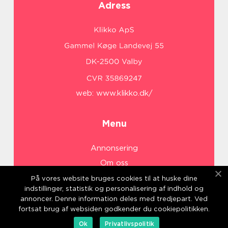
Adress
web:
www.klikko.dk/
Menu
Annonsering
Om oss
Cookies
På vores website bruges cookies til at huske dine
indstillinger, statistik og personalisering af indhold og
Kontakta oss
annoncer. Denne information deles med tredjepart. Ved
Sitemap
fortsat brug af websiden godkender du cookiepolitikken.
Ok
Privatlivspolitik