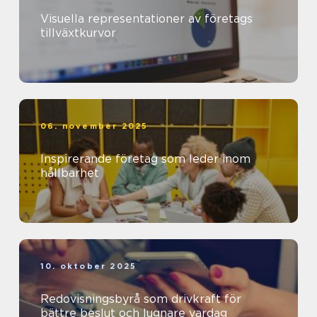
Visuella representationer av företags
tillväxtkurvor
06. november 2025
Inspirerande företag som leder inom
hållbarhet
10. oktober 2025
Redovisningsbyrå som drivkraft för
bättre beslut och lugnare vardag