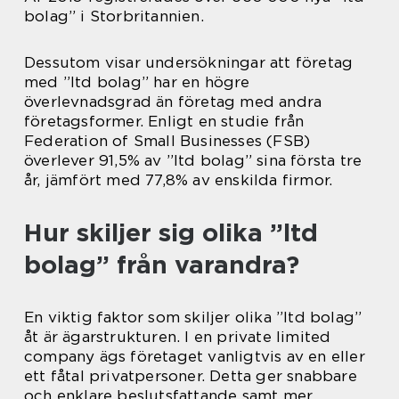
bolag” i Storbritannien.
Dessutom visar undersökningar att företag
med ”ltd bolag” har en högre
överlevnadsgrad än företag med andra
företagsformer. Enligt en studie från
Federation of Small Businesses (FSB)
överlever 91,5% av ”ltd bolag” sina första tre
år, jämfört med 77,8% av enskilda firmor.
Hur skiljer sig olika ”ltd
bolag” från varandra?
En viktig faktor som skiljer olika ”ltd bolag”
åt är ägarstrukturen. I en private limited
company ägs företaget vanligtvis av en eller
ett fåtal privatpersoner. Detta ger snabbare
och enklare beslutsfattande samt mer