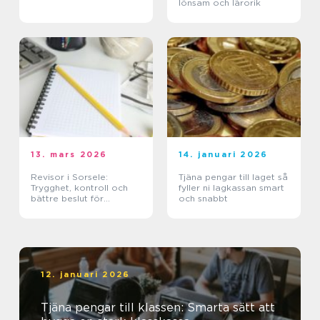
lönsam och lärorik
13. mars 2026
14. januari 2026
Revisor i Sorsele:
Tjäna pengar till laget så
Trygghet, kontroll och
fyller ni lagkassan smart
bättre beslut för
och snabbt
företaget
12. januari 2026
Tjäna pengar till klassen: Smarta sätt att