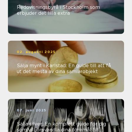
Redovisningsbyrå i Stockholm som
erbjuder det lilla extra
02. augusti 2025
Sälja mynt i Karlstad: En guide till att få
ut det mesta av dina samlarobjekt
07. juni 2025
Sälja silver: En komplett guide för dig
som vill omvandla dina föremål till