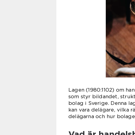
Lagen (1980:1102) om han
som styr bildandet, stru
bolag i Sverige. Denna la
kan vara delägare, vilka r
delägarna och hur bolagen
Vad är handels