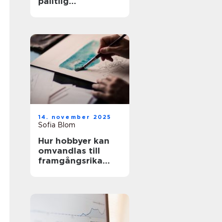
pålitlig
pumpteknik för
industrin
14. november 2025
Sofia Blom
Hur hobbyer kan
omvandlas till
framgångsrika
företag