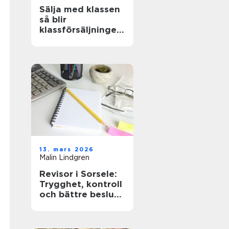
Sälja med klassen
så blir
klassförsäljningen
både lönsam och
lärorik
13. mars 2026
Malin Lindgren
Revisor i Sorsele:
Trygghet, kontroll
och bättre beslut
för företaget