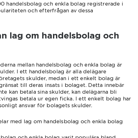
00 handelsbolag och enkla bolag registrerade i
pulariteten och efterfrågan av dessa
lan lag om handelsbolag och
naderna mellan handelsbolag och enkla bolag är
ulder. I ett handelsbolag är alla delägare
öretagets skulder, medan i ett enkelt bolag är
ränsat till deras insats i bolaget. Detta innebär
te kan betala sina skulder, kan delägarna bli
vingas betala ur egen ficka. I ett enkelt bolag har
nligt ansvar för bolagets skulder.
delar med lag om handelsbolag och enkla bolag
lsbolag och enkla bolag varit populära bland