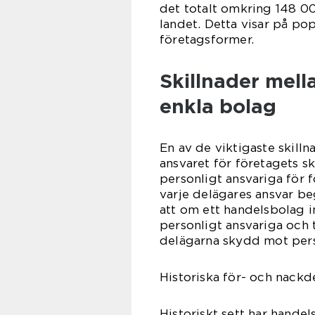
det totalt omkring 148 0
landet. Detta visar på po
företagsformer.
Skillnader mel
enkla bolag
En av de viktigaste skill
ansvaret för företagets sk
personligt ansvariga för f
varje delägares ansvar beg
att om ett handelsbolag in
personligt ansvariga och t
delägarna skydd mot perso
Historiska för- och nack
Historiskt sett har hande