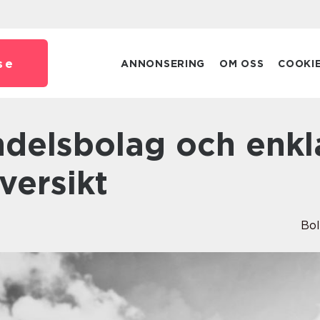
se
ANNONSERING
OM OSS
COOKI
versikt
Bo