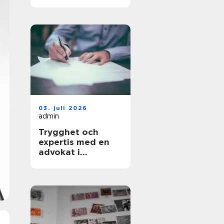
kompetens blir en
strategisk nyckel
03. juli 2026
admin
Trygghet och
expertis med en
advokat i
Stockholm vid din
sida