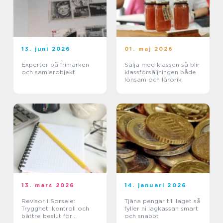
13. juni 2026
01. maj 2026
Experter på frimärken
Sälja med klassen så blir
och samlarobjekt
klassförsäljningen både
lönsam och lärorik
13. mars 2026
14. januari 2026
Revisor i Sorsele:
Tjäna pengar till laget så
Trygghet, kontroll och
fyller ni lagkassan smart
bättre beslut för
och snabbt