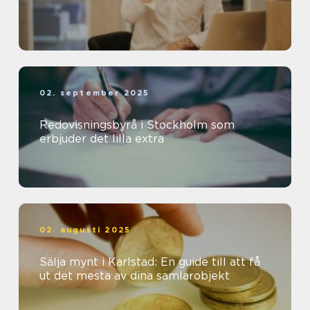
02. september 2025
Redovisningsbyrå i Stockholm som
erbjuder det lilla extra
02. augusti 2025
Sälja mynt i Karlstad: En guide till att få
ut det mesta av dina samlarobjekt