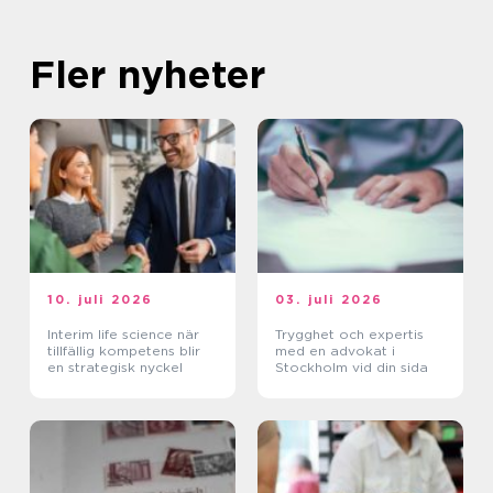
Fler nyheter
10. juli 2026
03. juli 2026
Interim life science när
Trygghet och expertis
tillfällig kompetens blir
med en advokat i
en strategisk nyckel
Stockholm vid din sida