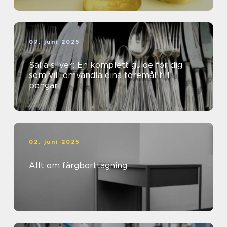
07. juni 2025
Sälja silver: En komplett guide för dig
som vill omvandla dina föremål till
pengar
02. juni 2025
Allt om färgborttagning