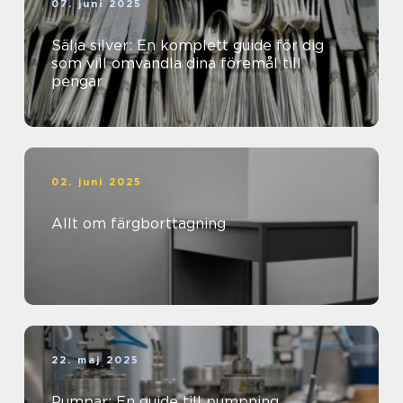
07. juni 2025
Sälja silver: En komplett guide för dig
som vill omvandla dina föremål till
pengar
02. juni 2025
Allt om färgborttagning
22. maj 2025
Pumpar: En guide till pumpning,