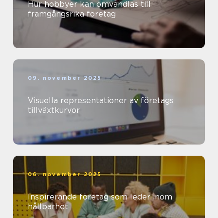
Hur hobbyer kan omvandlas till
framgångsrika företag
09. november 2025
Visuella representationer av företags
tillväxtkurvor
06. november 2025
Inspirerande företag som leder inom
hållbarhet