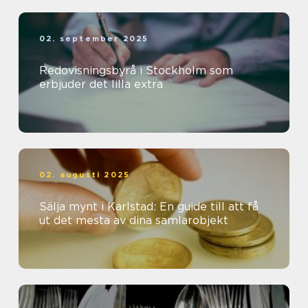
02. september 2025
Redovisningsbyrå i Stockholm som
erbjuder det lilla extra
02. augusti 2025
Sälja mynt i Karlstad: En guide till att få
ut det mesta av dina samlarobjekt