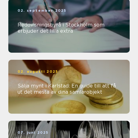
02. september 2025
Redovisningsbyrå i Stockholm som
erbjuder det lilla extra
02. augusti 2025
Sälja mynt i Karlstad: En guide till att få
ut det mesta av dina samlarobjekt
07. juni 2025