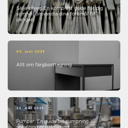
Sälja silver: En komplett guide för dig
som vill omvandla dina föremål till
pengar
02. juni 2025
Allt om färgborttagning
22. maj 2025
Pumpar: En guide till pumpning,
sprutning och dosering