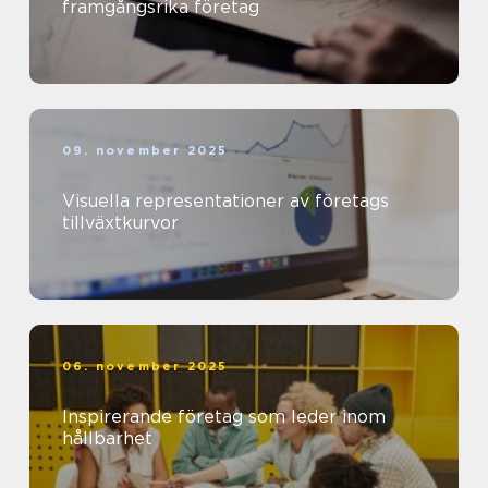
framgångsrika företag
09. november 2025
Visuella representationer av företags
tillväxtkurvor
06. november 2025
Inspirerande företag som leder inom
hållbarhet