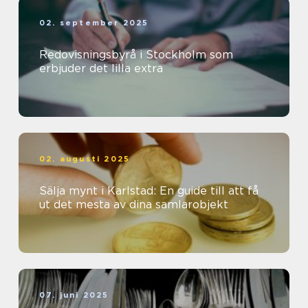
02. september 2025
Redovisningsbyrå i Stockholm som
erbjuder det lilla extra
02. augusti 2025
Sälja mynt i Karlstad: En guide till att få
ut det mesta av dina samlarobjekt
07. juni 2025