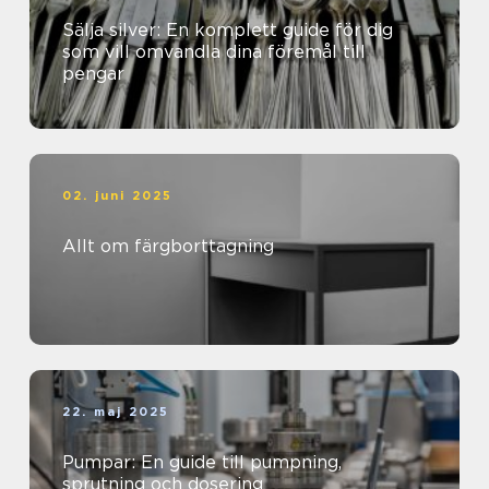
Sälja silver: En komplett guide för dig
som vill omvandla dina föremål till
pengar
02. juni 2025
Allt om färgborttagning
22. maj 2025
Pumpar: En guide till pumpning,
sprutning och dosering