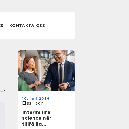
ES
KONTAKTA OSS
ier
10. juli 2026
Elias Hedin
Interim life
science när
tillfällig