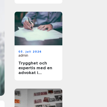
kompetens blir en
strategisk nyckel
03. juli 2026
admin
Trygghet och
expertis med en
advokat i
Stockholm vid din
sida