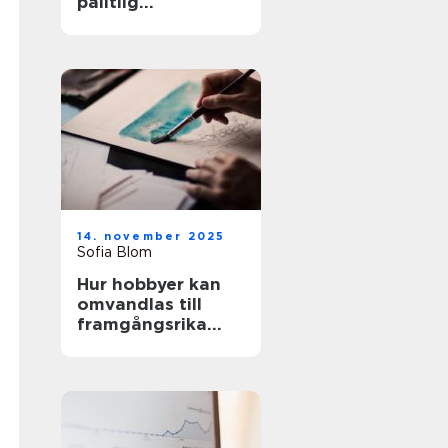
pålitlig
pumpteknik för
industrin
14. november 2025
Sofia Blom
Hur hobbyer kan
omvandlas till
framgångsrika
företag