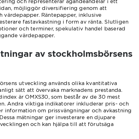
ering och representerar ägandeandelar i ett
sidan, möjliggör diversifiering genom att
ch värdepapper. Räntepapper, inklusive
esterare fastavkastning i form av ränta. Slutligen
tioner och terminer, spekulativ handel baserad
iggande värdepapper.
ätningar av stockholmsbörsens
rsens utveckling används olika kvantitativa
vanligt sätt att övervaka marknadens prestanda.
index är OMXS30, som består av de 30 mest
. Andra viktiga indikatorer inkluderar pris- och
ger information om prissvängningar och avkastning
. Dessa mätningar ger investerare en djupare
vecklingen och kan hjälpa till att förutsäga