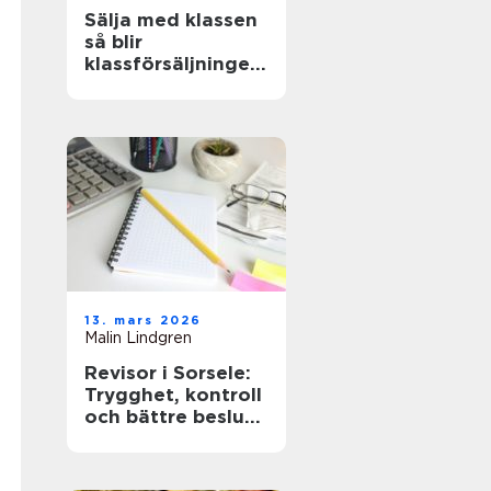
Sälja med klassen
så blir
klassförsäljningen
både lönsam och
lärorik
13. mars 2026
Malin Lindgren
Revisor i Sorsele:
Trygghet, kontroll
och bättre beslut
för företaget