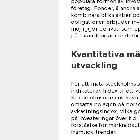
populära formen av invest
företag. Fonder, å andra 
kombinera olika aktier o
obligationer, erbjuder inv
möjliggör derivat, som op
på förändringar i underl
Kvantitativa m
utveckling
För att mäta stockholmsbö
indikatorer. Index är ett 
Stockholmsbörsens huvud
omsatta bolagen på börsen
avkastningsindex, vilka 
på investeringar över tid
förståelse för marknadsut
framtida trender.