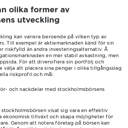
an olika former av
ens utveckling
ling kan variera beroende på vilken typ av
s. Till exempel är aktiemarknaden känd för sin
er riskfylld än andra investeringsalternativ. Å
igationsmarknaden en mer stabil avkastning, men
psida. För att diversifiera sin portfölj och
e välja att placera sina pengar i olika tillgångsslag
lla riskprofil och mål.
för- och nackdelar med stockholmsbörsens
r stockholmsbörsen visat sig vara en effektiv
 ekonomisk tillväxt och skapa möjligheter för
rare. Genom att notera företag på börsen kan