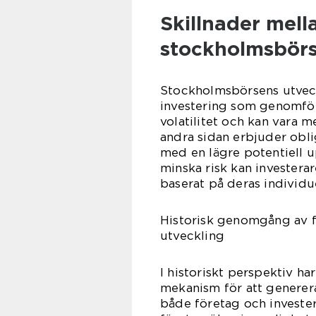
Skillnader mell
stockholmsbörs
Stockholmsbörsens utveck
investering som genomför
volatilitet och kan vara m
andra sidan erbjuder obl
med en lägre potentiell up
minska risk kan investerar
baserat på deras individue
Historisk genomgång av 
utveckling
I historiskt perspektiv ha
mekanism för att generera
både företag och investe