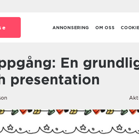
se
ANNONSERING
OM OSS
COOKI
h presentation
son
Akt