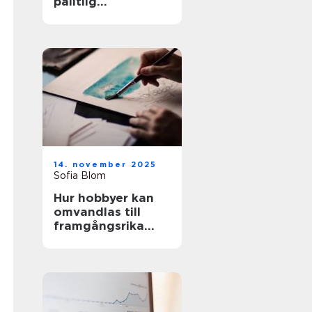
pålitlig
pumpteknik för
industrin
14. november 2025
Sofia Blom
Hur hobbyer kan
omvandlas till
framgångsrika
företag