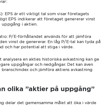
rar:
): EPS är ett viktigt tal som visar företagets
högt EPS indikerar att företaget genererar vinst
 uppgång i aktien.
atio: P/E-förhållandet används för att jämföra
den vinst de genererar. En låg P/E-tal kan tyda på
d och har potential att stiga i värde.
tt analysera en akties historiska avkastning kan ge
digare uppgångar och nedgångar. Det kan även
 på branschindex och jämföra aktiens avkastning
an olika ”aktier på uppgång”
ång delar det gemensamma målet att öka i värde