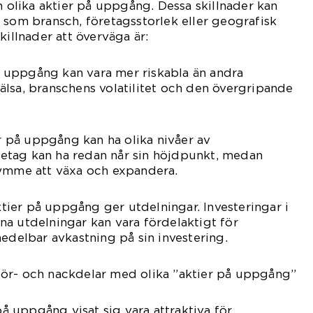
n olika aktier på uppgång. Dessa skillnader kan
 som bransch, företagsstorlek eller geografisk
killnader att överväga är:
på uppgång kan vara mer riskabla än andra
lsa, branschens volatilitet och den övergripande
er på uppgång kan ha olika nivåer av
företag kan ha redan når sin höjdpunkt, medan
rymme att växa och expandera.
aktier på uppgång ger utdelningar. Investeringar i
a utdelningar kan vara fördelaktigt för
medelbar avkastning på sin investering.
ör- och nackdelar med olika ”aktier på uppgång”
 på uppgång visat sig vara attraktiva för