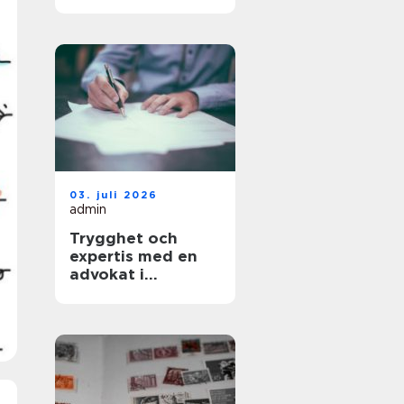
kompetens blir en
strategisk nyckel
03. juli 2026
admin
Trygghet och
expertis med en
advokat i
Stockholm vid din
sida