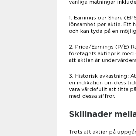
vanliga mätningar inklude
1. Earnings per Share (EPS
lönsamhet per aktie. Ett 
och kan tyda på en möjlig
2. Price/Earnings (P/E) R
företagets aktiepris med 
att aktien är undervärdera
3. Historisk avkastning: A
en indikation om dess ti
vara värdefullt att titta
med dessa siffror.
Skillnader mell
Trots att aktier på uppg