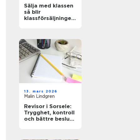
Sälja med klassen
så blir
klassförsäljningen
både lönsam och
lärorik
13. mars 2026
Malin Lindgren
Revisor i Sorsele:
Trygghet, kontroll
och bättre beslut
för företaget