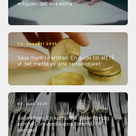
erbjuder det lilla extra
02. augusti 2025
Sälja mynt i Karlstad: En guide till att få
ut det mesta av dina samlarobjekt
07. juni 2025
Sälja silver: En komplett guide för dig
som vill omvandla dina föremål till
pengar