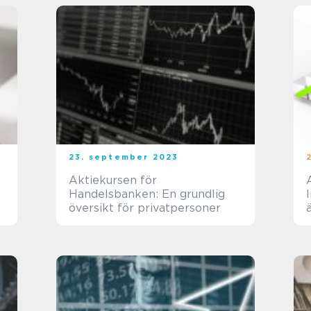
23. september 2023
Aktiekursen för
Handelsbanken: En grundlig
översikt för privatpersoner