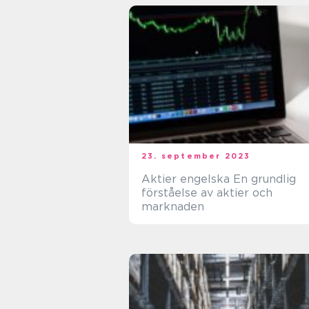
23. september 2023
Aktier engelska En grundlig
förståelse av aktier och
marknaden