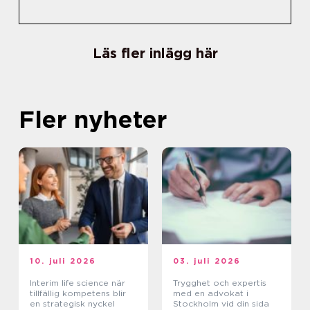
Läs fler inlägg här
Fler nyheter
10. juli 2026
03. juli 2026
Interim life science när
Trygghet och expertis
tillfällig kompetens blir
med en advokat i
en strategisk nyckel
Stockholm vid din sida