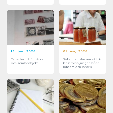
13. juni 2026
01. maj 2026
Experter på frimärken
Sälja med klassen så blir
och samlarobjekt
klassförsäljningen både
lönsam och lärorik