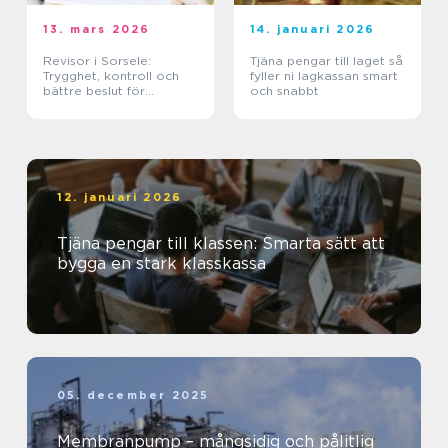
13. mars 2026
14. januari 2026
Revisor i Sorsele:
Tjäna pengar till laget så
Trygghet, kontroll och
fyller ni lagkassan smart
bättre beslut för
och snabbt
företaget
12. januari 2026
Tjäna pengar till klassen: Smarta sätt att
bygga en stark klasskassa
05. december 2025
Membranpump – mångsidig och pålitlig