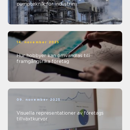
pumpteknik för industrin
14. november 2025
Hur hobbyer kan omvandlas till
framgångsrika företag
09. november 2025
Visuella representationer av företags
tillväxtkurvor