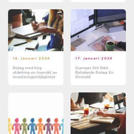
18. januari 2024
17. januari 2024
Bolag med hög
Sveriges 100 Bäst
utdelning en översikt av
Betalande Bolag: En
investeringsmöjligheter
Översikt