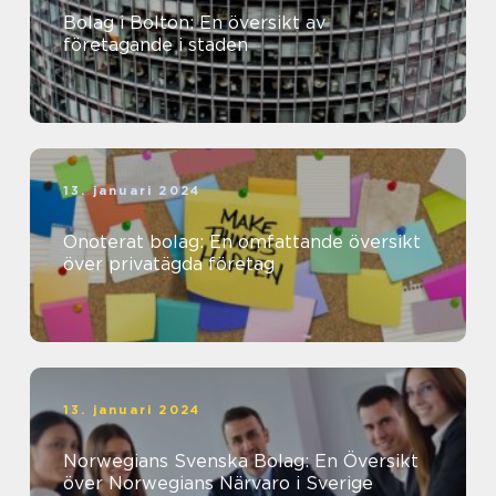
Bolag i Bolton: En översikt av
företagande i staden
13. januari 2024
Onoterat bolag: En omfattande översikt
över privatägda företag
13. januari 2024
Norwegians Svenska Bolag: En Översikt
över Norwegians Närvaro i Sverige