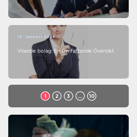
13. januari 2024
Vilande bolag: En Omfattande Översikt
1
2
3
…
10