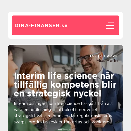
DINA-FINANSER.
se
10. juli 2026
Elias Hedin
Interim life science när
tillfällig kompetens blir
en strategisk nyckel
Interimlösningar inom life science har gått från att
vara en nödlösning till att bli ett medvetet,
strategiskt val. I en bransch där regulatoriska krav
skärps, produktlivscykler förkortas och konkurre...