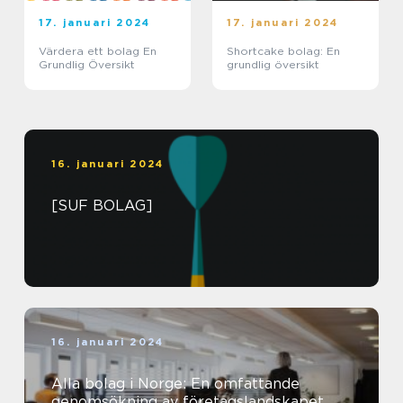
17. januari 2024
17. januari 2024
Värdera ett bolag En
Shortcake bolag: En
Grundlig Översikt
grundlig översikt
16. januari 2024
[SUF BOLAG]
16. januari 2024
Alla bolag i Norge: En omfattande
genomsökning av företagslandskapet