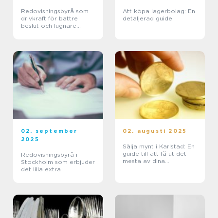
Redovisningsbyrå som
Att köpa lagerbolag: En
drivkraft för bättre
detaljerad guide
beslut och lugnare
vardag
02. september
02. augusti 2025
2025
Sälja mynt i Karlstad: En
guide till att få ut det
Redovisningsbyrå i
mesta av dina
Stockholm som erbjuder
samlarobjekt
det lilla extra