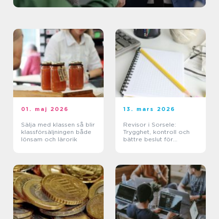
01. maj 2026
13. mars 2026
Sälja med klassen så blir
Revisor i Sorsele:
klassförsäljningen både
Trygghet, kontroll och
lönsam och lärorik
bättre beslut för
företaget