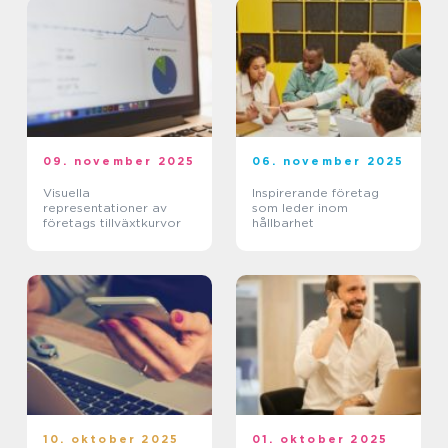
09. november 2025
06. november 2025
Visuella
Inspirerande företag
representationer av
som leder inom
företags tillväxtkurvor
hållbarhet
10. oktober 2025
01. oktober 2025