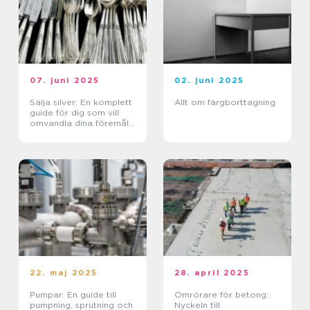
07. juni 2025
02. juni 2025
Sälja silver: En komplett
Allt om färgborttagning
guide för dig som vill
omvandla dina föremål
till pengar
22. maj 2025
28. april 2025
Pumpar: En guide till
Omrörare för betong:
pumpning, sprutning och
Nyckeln till