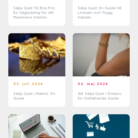
Sälja Guld Till Bra Pris:
Sälja Guld: En Guide till
En Vägledning för Att
Lönsam och Trygg
Maximera Vinsten
Handel
02. juli 2024
02. maj 2024
Sälja Guld i Malmö: En
Att Sälja Guld i Örebro:
Guide
En Omfattande Guide